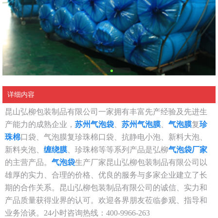
详细内容
昆山弘柳包装制品有限公司一家拥有丰富先产经验及先进生
产能力的成熟企业，
苏州气泡袋
、
苏州气泡膜
、
气泡膜
复
珍
珠棉
口袋、气泡膜复珍珠棉口袋、抗静电小泡、新料大泡、
新料夹泡、
缠绕膜
、珍珠棉等等系列产品是弘柳
气泡袋厂家
的主营产品。
气泡袋
生产厂家昆山弘柳包装制品有限公司以
雄厚的实力、合理的价格、优良的服务与多家企业建立了长
期的合作关系。昆山弘柳包装制品有限公司的诚信、实力和
产品质量获得业界的认可。欢迎各界朋友莅临参观、指导和
业务洽谈。24小时咨询热线：400-9966-263