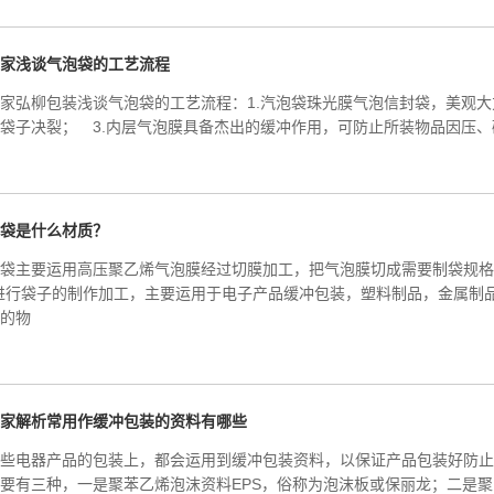
家浅谈气泡袋的工艺流程
家弘柳包装浅谈气泡袋的工艺流程：1.汽泡袋珠光膜气泡信封袋，美观大
袋子决裂； 3.内层气泡膜具备杰出的缓冲作用，可防止所装物品因压、
袋是什么材质？
袋主要运用高压聚乙烯气泡膜经过切膜加工，把气泡膜切成需要制袋规格
进行袋子的制作加工，主要运用于电子产品缓冲包装，塑料制品，金属制
的物
家解析常用作缓冲包装的资料有哪些
些电器产品的包装上，都会运用到缓冲包装资料，以保证产品包装好防止
要有三种，一是聚苯乙烯泡沫资料EPS，俗称为泡沫板或保丽龙；二是聚