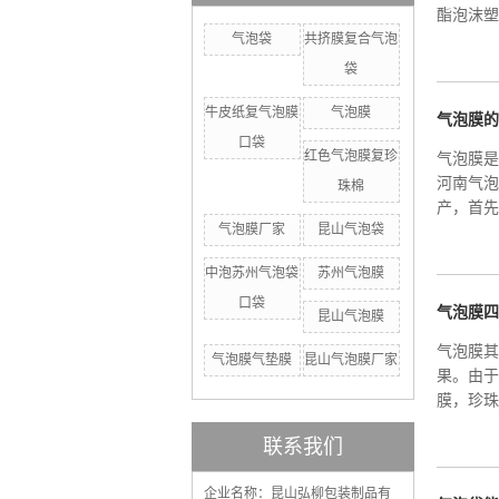
酯泡沫塑
气泡袋
共挤膜复合气泡
袋
牛皮纸复气泡膜
气泡膜
气泡膜的
口袋
红色气泡膜复珍
气泡膜是
河南气泡
珠棉
产，首先
气泡膜厂家
昆山气泡袋
中泡苏州气泡袋
苏州气泡膜
口袋
气泡膜四
昆山气泡膜
气泡膜其
气泡膜气垫膜
昆山气泡膜厂家
果。由于
膜，珍珠
联系我们
企业名称：昆山弘柳包装制品有