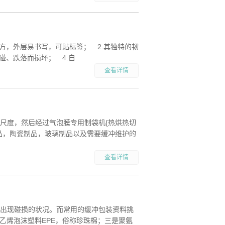
方，外层易书写，可贴标签； 2.其独特的韧
碰、跌落而损坏； 4.自
查看详情
尺度，然后经过气泡膜专用制袋机{热烘热切
品，陶瓷制品，玻璃制品以及需要缓冲维护的
查看详情
出现碰损的状况。而常用的缓冲包装资料挑
乙烯泡沫塑料EPE，俗称珍珠棉；三是聚氨