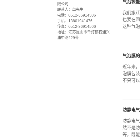
气泡袋能
限公司
联系人：单先生
我们搬迁
电话：0512-36914506
也要在四
手机：13801941476
这种气泡
传真：0512-36914506
地址：江苏昆山市千灯镇石浦兴
浦中路229号
气泡膜的
近年来，
泡膜包装
不只可以
防静电气
防静电气
然不是防
等，既能