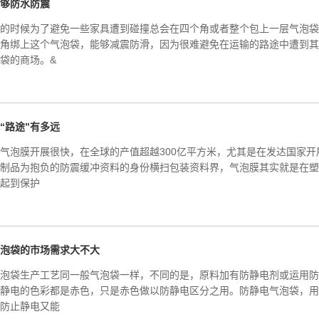
够防水防震
的时候为了避免一些家具遭到碰撞总会在四个角或者整个包上一层气泡袋
角绑上这个气泡袋，能够减震防滑，因为很难避免在运输的路途中遭到其
袋的商场。&
“路途”有多远
气泡膜开展很快，在全球的产值超越300亿平方米，尤其是在发达国家开
制品为抱负的防震缓冲资料的身份横扫包装资料界，气泡膜其实就是在塑
起到保护
泡袋的市场需求大不大
泡袋生产工艺同一般气泡袋一样，不同的是，原料加有防静电剂或运用防
静电的色彩都是赤色，只是赤色做以防静电区分之用。防静电气泡袋，用
防止静电又能